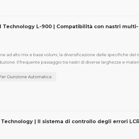
Technology L-900 | Compatibilità con nastri multi-
i
d alto mix e bassi volumi, la diversificazione delle specifiche del n
zione. Il frequente passaggio tra nastri di diverse larghezze e materi
non solo debba soddisfare i requisiti di efficienza, ...
Per Giunzione Automatica
chnology | Il sistema di controllo degli errori LC