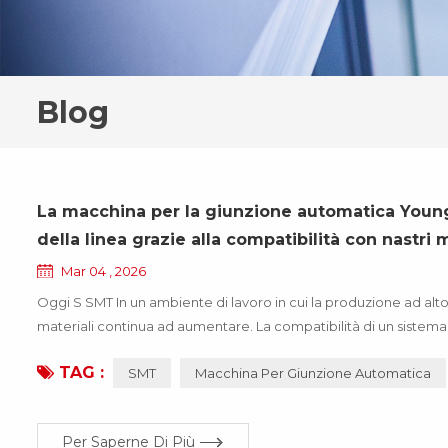
Blog
La macchina per la giunzione automatica Youn
della linea grazie alla compatibilità con nastri 
Mar 04 , 2026
Oggi S SMT In un ambiente di lavoro in cui la produzione ad alto
materiali continua ad aumentare. La compatibilità di un sistema di
linea di produzione. In risposta a questa realtà del settore, You
TAG :
SMT
Macchina Per Giunzione Automatica
Per Saperne Di Più