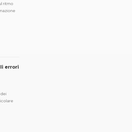
ul ritmo
ermazione
i errori
 dei
ticolare