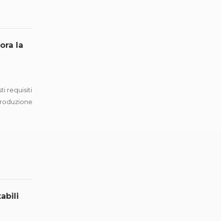
ora la
 requisiti
 produzione
abili