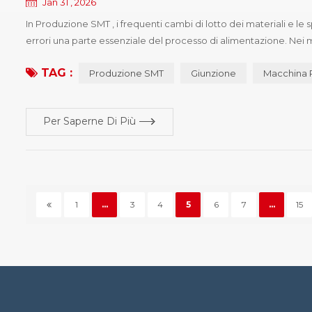
Jan 31 , 2026
In Produzione SMT , i frequenti cambi di lotto dei materiali e 
errori una parte essenziale del processo di alimentazione. Nei mod
diventa la più suscettibile a errori di posizionamento o confusione
TAG :
Produzione SMT
Giunzione
Macchina 
Per Saperne Di Più
1
...
3
4
5
6
7
...
15