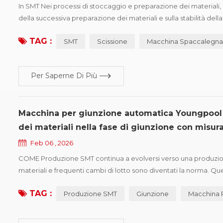
In SMT Nei processi di stoccaggio e preparazione dei materiali, l
della successiva preparazione dei materiali e sulla stabilità dell
della produzione multivarietà e in piccoli lotti, la frequenza del
TAG :
SMT
Scissione
Macchina Spaccalegna
Per Saperne Di Più
Macchina per giunzione automatica Youngpool 
dei materiali nella fase di giunzione con misu
Feb 06 , 2026
COME Produzione SMT continua a evolversi verso una produzione
materiali e frequenti cambi di lotto sono diventati la norma. Que
nella fase di giunzione. I componenti di lotti diversi presentano
TAG :
Produzione SMT
Giunzione
Macchina 