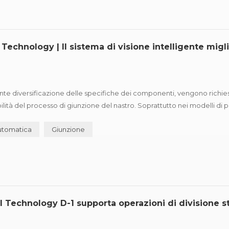
chnology | Il sistema di visione intelligente migli
e diversificazione delle specifiche dei componenti, vengono richiesti
abilità del processo di giunzione del nastro. Soprattutto nei modelli di
del nastro, le differenze di passo e le...
utomatica
Giunzione
Technology D-1 supporta operazioni di divisione st