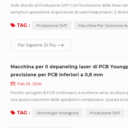
Sullo sfondo di Produzione SMT Con l'evoluzione delle linee vers
semplice operazione di giunzione di nastri trasportatori. È diven
continuità della produzione. Soprattutto in scenari che prevedon
TAG :
Produzione SMT
Macchina Per Giunzione A
Per Saperne Di Più
Macchina per il depaneling laser di PCB Youngp
precisione per PCB inferiori a 0,8 mm
Feb 26 , 2026
Poiché i progetti di PCB continuano a evolversi verso strutture
una quota crescente delle spedizioni complessive. Questa evoluz
controllo delle sollecitazioni. In risposta, Tecnologia Youngpoo
TAG :
Tecnologia Youngpool
Produzione SMT