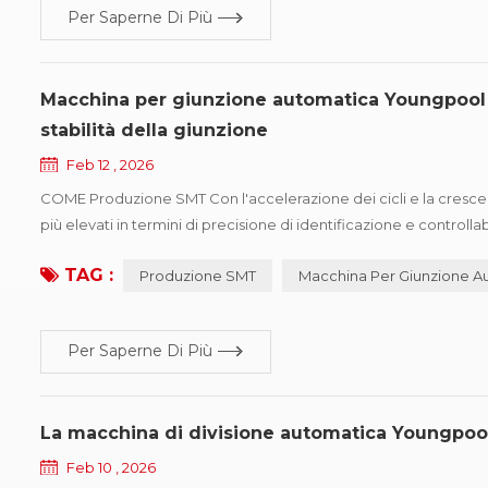
Per Saperne Di Più
Macchina per giunzione automatica Youngpool Te
stabilità della giunzione
Feb 12 , 2026
COME Produzione SMT Con l'accelerazione dei cicli e la crescent
più elevati in termini di precisione di identificazione e controll
a basso volume e ad alta variabilità, le variazioni nella larghezza 
TAG :
Produzione SMT
Macchina Per Giunzione A
Per Saperne Di Più
La macchina di divisione automatica Youngpool 
Feb 10 , 2026