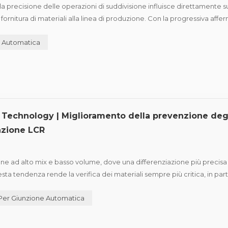
a precisione delle operazioni di suddivisione influisce direttamente s
a fornitura di materiali alla linea di produzione. Con la progressiva aff
le operazioni di suddivisione è aumentata...
 Automatica
Technology | Miglioramento della prevenzione degl
razione LCR
 ad alto mix e basso volume, dove una differenziazione più precisa
sta tendenza rende la verifica dei materiali sempre più critica, in par
 spesso aspetto e dimensioni molto simili, rendendo più di...
Per Giunzione Automatica