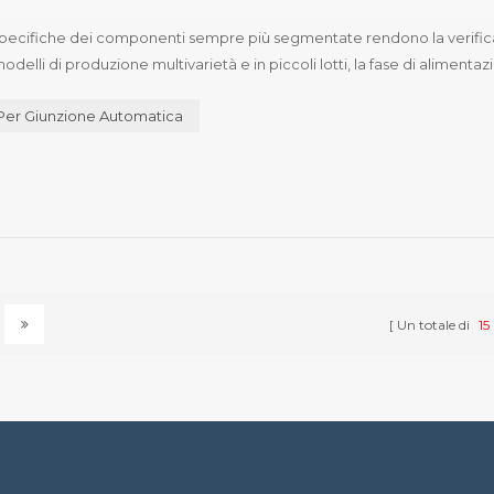
le specifiche dei componenti sempre più segmentate rendono la verific
elli di produzione multivarietà e in piccoli lotti, la fase di alimenta
 dei materiali. Da una prospettiva industriale, il...
Per Giunzione Automatica
Un totale di
15