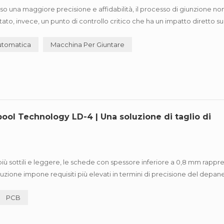
o una maggiore precisione e affidabilità, il processo di giunzione no
tato, invece, un punto di controllo critico che ha un impatto diretto su
o lotti multipli e l'adozione diffusa di component...
utomatica
Macchina Per Giuntare
ool Technology LD-4 | Una soluzione di taglio di
 più sottili e leggere, le schede con spessore inferiore a 0,8 mm rapp
ione impone requisiti più elevati in termini di precisione del depane
l ha sviluppato in modo indipendente il Macchina per d...
PCB