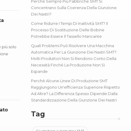
Perché Sempre Più Fabbriche SMT Si
Concentrano Sulla Coerenza Della Giunzione
Dei Nastri?
ta
Come Ridurre I Tempi Di Inattività SMT? Il
Processo Di Sostituzione Delle Bobine
Potrebbe Essere Il Tassello Mancante
Quali Problemi Può Risolvere Una Macchina
 più solo
Automatica Per La Giunzione Dei Nastri SMT?
sione
Molti Produttori Non Si Rendono Conto Della
Necessità Finché La Produzione Non Si
Espande
Perché Alcune Linee Di Produzione SMT
Raggiungono Un'efficienza Superiore Rispetto
Ad Altre? La Differenza Spesso Dipende Dalla
Standardizzazione Della Giunzione Dei Nastri
sato
Tag
Giuntatrice automatica SMT