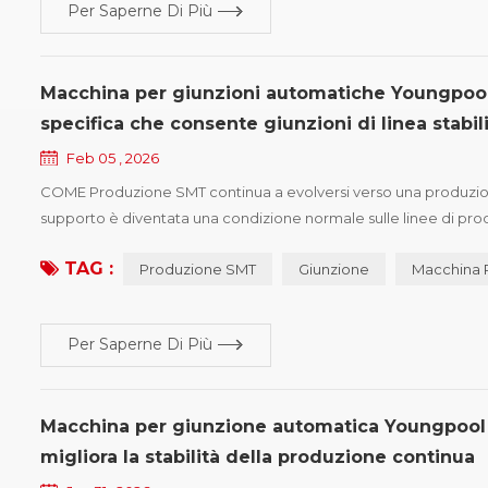
Per Saperne Di Più
Macchina per giunzioni automatiche Youngpool 
specifica che consente giunzioni di linea stabil
Feb 05 , 2026
COME Produzione SMT continua a evolversi verso una produzione a
supporto è diventata una condizione normale sulle linee di produ
all'interno della stessa linea implica che il processo di giunzione 
TAG :
Produzione SMT
Giunzione
Macchina 
Per Saperne Di Più
Macchina per giunzione automatica Youngpool Te
migliora la stabilità della produzione continua