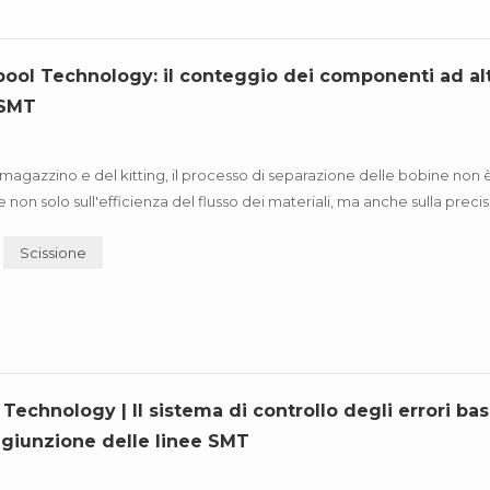
pool Technology: il conteggio dei componenti ad al
 SMT
magazzino e del kitting, il processo di separazione delle bobine non è
non solo sull'efficienza del flusso dei materiali, ma anche sulla preci
onvenzionali di separazione manuale delle bobine, gl...
Scissione
chnology | Il sistema di controllo degli errori ba
a giunzione delle linee SMT