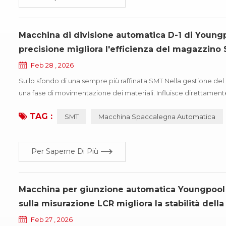
Macchina di divisione automatica D-1 di Young
precisione migliora l'efficienza del magazzino
Feb 28 , 2026
Sullo sfondo di una sempre più raffinata SMT Nella gestione del 
una fase di movimentazione dei materiali. Influisce direttamente 
complessiva delle operazioni di magazzino SMT. Negli scenari c
TAG :
SMT
Macchina Spaccalegna Automatica
Per Saperne Di Più
Macchina per giunzione automatica Youngpool Te
sulla misurazione LCR migliora la stabilità dell
Feb 27 , 2026