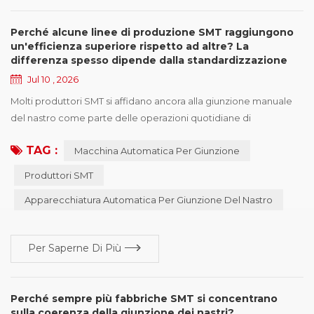
Perché alcune linee di produzione SMT raggiungono
un'efficienza superiore rispetto ad altre? La
differenza spesso dipende dalla standardizzazione
della giunzione dei nastri
Jul 10 , 2026
Molti produttori SMT si affidano ancora alla giunzione manuale
del nastro come parte delle operazioni quotidiane di
produzione. Anche quando le fabbriche utilizzano lo stesso
TAG :
Macchina Automatica Per Giunzione
modello di produzione, macchine pick-and-place simili e
persino gli stessi marchi di alimentatori, alcune linee di
Produttori SMT
produzione mantengono prestazioni stabili mentre altre
Apparecchiatura Automatica Per Giunzione Del Nastro
riscontrano frequentemente tempi di sostituzione delle ...
Per Saperne Di Più
Perché sempre più fabbriche SMT si concentrano
sulla coerenza della giunzione dei nastri?