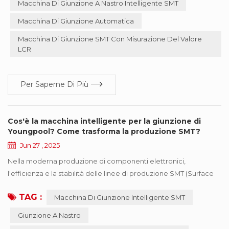
Macchina Di Giunzione A Nastro Intelligente SMT
produzione e ridurre l'intervento manuale, Youngpool
Technology ha lanciato una macchina di giunzione a nastro
Macchina Di Giunzione Automatica
intelligente SMT . Questo dispositivo è sp...
Macchina Di Giunzione SMT Con Misurazione Del Valore
LCR
Per Saperne Di Più
Cos'è la macchina intelligente per la giunzione di
Youngpool? Come trasforma la produzione SMT?
Jun 27 , 2025
Nella moderna produzione di componenti elettronici,
l'efficienza e la stabilità delle linee di produzione SMT (Surface
Mount Technology) sono fondamentali per la competitività di
TAG :
Macchina Di Giunzione Intelligente SMT
un'azienda. Per migliorare ulteriormente l'automazione della
produzione e ridurre l'intervento manuale, Youngpool
Giunzione A Nastro
Technology ha introdotto la macchina intelligente per la