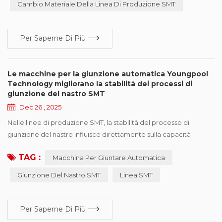
Cambio Materiale Della Linea Di Produzione SMT
giunzione SMT. Progettata specificamente per il fr...
Per Saperne Di Più
Le macchine per la giunzione automatica Youngpool
Technology migliorano la stabilità dei processi di
giunzione del nastro SMT
Dec 26 , 2025
Nelle linee di produzione SMT, la stabilità del processo di
giunzione del nastro influisce direttamente sulla capacità
operativa continua delle macchine pick-and-place. Con
TAG :
Macchina Per Giuntare Automatica
l'adozione diffusa di sistemi di posizionamento ad alta velocità e
di componenti miniaturizzati, piccole deviazioni generate
Giunzione Del Nastro SMT
Linea SMT
durante la giunzione del nastro vengono spesso amplificate nei
successivi processi di alimentazione e ...
Per Saperne Di Più