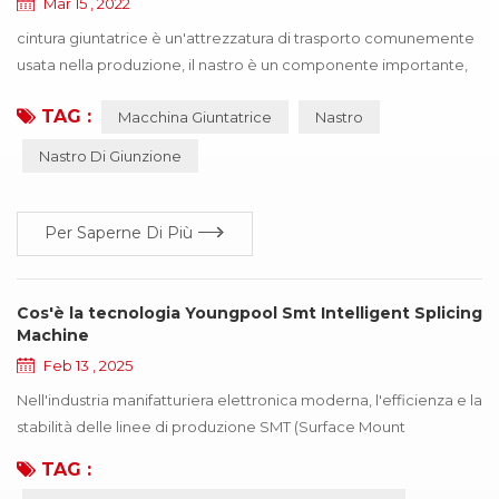
Mar 15 , 2022
cintura giuntatrice è un'attrezzatura di trasporto comunemente
usata nella produzione, il nastro è un componente importante,
ma anche una delle parti più costose, una volta nastro appare in
TAG :
Macchina Giuntatrice
Nastro
varie forme di danno, influenzerà il funzionamento efficiente
della produzione. questo documento riassume sei tipi di forme
Nastro Di Giunzione
di danno comuni, e propone suggerimenti di miglioramento in
base a diversi motivi di r...
Per Saperne Di Più
Cos'è la tecnologia Youngpool Smt Intelligent Splicing
Machine
Feb 13 , 2025
Nell'industria manifatturiera elettronica moderna, l'efficienza e la
stabilità delle linee di produzione SMT (Surface Mount
Technology) sono le chiavi della competitività di un'impresa. Per
TAG :
migliorare ulteriormente il livello di automazione della