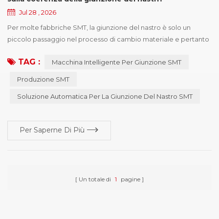
Jul 28 , 2026
Per molte fabbriche SMT, la giunzione del nastro è solo un
piccolo passaggio nel processo di cambio materiale e pertanto
viene spesso trascurata nella gestione quotidiana della
TAG :
Macchina Intelligente Per Giunzione SMT
produzione. Tuttavia, poiché la produzione elettronica continua
a orientarsi verso velocità più elevate e maggiore precisione, un
Produzione SMT
numero crescente di produttori presta maggiore attenzione
Soluzione Automatica Per La Giunzione Del Nastro SMT
alla qualità della giunzione. Un te...
Per Saperne Di Più
Un totale di
1
pagine