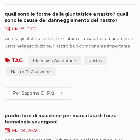
quali sono le forme della giuntatrice a nastro? quali
sono le cause del danneggiamento del nastro?
Mar 15 , 2022
cintura giuntatrice è un'attrezzatura di trasporto comunemente
usata nella produzione, il nastro è un componente importante,
ma anche una delle parti più costose, una volta nastro appare in
TAG :
Macchina Giuntatrice
Nastro
varie forme di danno, influenzerà il funzionamento efficiente
della produzione. questo documento riassume sei tipi di forme
Nastro Di Giunzione
di danno comuni, e propone suggerimenti di miglioramento in
base a diversi motivi di r...
Per Saperne Di Più
produttore di macchine per marcatura di forza -
tecnologia youngpool
Mar 18 , 2022
per tutti i tipi di prodotti (industria della telefonia mobile 3C,