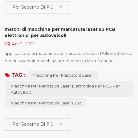
Per Saperne Di Più
marchi di macchine per marcatura laser su PCB
elettronici per autoveicoli
Apr 11 , 2022
applicazione di macchina per marcatura laserin PCB elettronico
per autoveicoli: macchina per marcatura laser è anche
conosciuto come macchina per marcatura laser , macchina per
TAG :
Macchina Per Marcatura Laser
la marcatura laser, macchina per marcatura laser, macchina per
marcatura laser, macchina per marcatura laser, attrezzatura per
Macchina Per Marcatura Laser Elettronica Per PCB Per
marcatura laser e così via, la macchina per marcatura laser ha
Autoveicoli
diversi tipi di macchina, e le ca...
Macchina Per Marcatura Laser CO2
Per Saperne Di Più