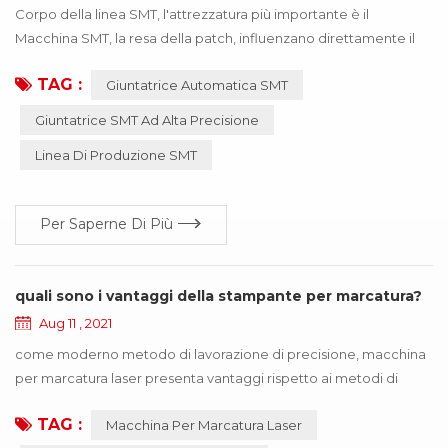
Corpo della linea SMT, l'attrezzatura più importante è il
Macchina SMT, la resa della patch, influenzano direttamente il
prodotto può essere utilizzato! Se il materiale sbagliato o il
TAG :
Giuntatrice Automatica SMT
materiale impreciso, con il risultato che la macchina SMT
funziona in modo anomalo, l'intero prodotto smetterà di
Giuntatrice SMT Ad Alta Precisione
funzionare, per portare molte perdite all'impresa, queste
Linea Di Produzione SMT
perdite possono essere evitate attraverso l'...
Per Saperne Di Più
quali sono i vantaggi della stampante per marcatura?
Aug 11 , 2021
come moderno metodo di lavorazione di precisione, macchina
per marcatura laser presenta vantaggi rispetto ai metodi di
lavorazione tradizionali come la stampa, l'incisione meccanica e
TAG :
Macchina Per Marcatura Laser
l'elettroerosione. l'attrezzatura non richiede manutenzione, non