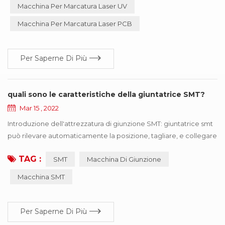
richiede regolazioni, è affidabile e così via, particolarmente
Macchina Per Marcatura Laser UV
adatta per la precisione, profondità, requisiti di scorrevolezza
Macchina Per Marcatura Laser PCB
del settore, così ampia...
Per Saperne Di Più
quali sono le caratteristiche della giuntatrice SMT?
Mar 15 , 2022
Introduzione dell'attrezzatura di giunzione SMT: giuntatrice smt
può rilevare automaticamente la posizione, tagliare, e collegare
i due rotoli con le stesse specifiche con il nastro. la giuntatrice
TAG :
SMT
Macchina Di Giunzione
SMT è facile da usare, migliorare notevolmente la velocità,
risparmiare manodopera e migliorare l'efficienza dei consumi.
Macchina SMT
professionale per linea di consumo automatica SMT
rifornimento rapido non-stop. ...
Per Saperne Di Più