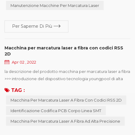
Manutenzione Macchine Per Marcatura Laser
macchina. macchina per mar...
Per Saperne Di Più
Macchina per marcatura laser a fibra con codici RSS
2D
Apr 02 , 2022
la descrizione del prodotto macchina per marcatura laser a fibra
>>> introduzione del dispositivo tecnologia youngpool di alta
qualità macchina per marcatura laser a fibra , utilizzato
TAG :
principalmente in Identificazione della codifica del PCB del
Macchina Per Marcatura Laser A Fibra Con Codici RSS 2D
corpo della linea smt , può scegliere la codifica online o offline, il
diametro del punto minimo del laser di 15μm, può risolvere il
Identificazione Codifica PCB Corpo Linea SMT
telefono cel...
Macchina Per Marcatura Laser A Fibra Ad Alta Precisione