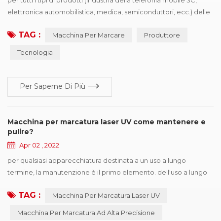
elettronica automobilistica, medica, semiconduttori, ecc.) delle
imprese di elaborazione della produzione, desiderano
TAG :
Macchina Per Marcare
Produttore
acquistare driver per dispositivi di identificazione, il primo punto
è la necessità delle politiche e dei regolamenti, il secondo è
Tecnologia
quello di migliorare la competitività dei prodotti, conquistare più
quote di mercat...
Per Saperne Di Più
Macchina per marcatura laser UV come mantenere e
pulire?
Apr 02 , 2022
per qualsiasi apparecchiatura destinata a un uso a lungo
termine, la manutenzione è il primo elemento. dell'uso a lungo
termine macchina per marcatura laser uv renderà la macchina
TAG :
Macchina Per Marcatura Laser UV
instabile, soggetta a guasti. pertanto, è necessario eseguire una
manutenzione e un'ispezione regolari per garantire il precisione
Macchina Per Marcatura Ad Alta Precisione
di marcatura della marcatrice e prolungare la vita utile della