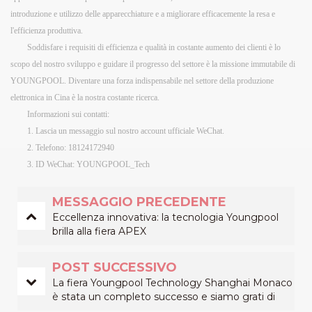
introduzione e utilizzo delle apparecchiature e a migliorare efficacemente la resa e
l'efficienza produttiva.
Soddisfare i requisiti di efficienza e qualità in costante aumento dei clienti è lo
scopo del nostro sviluppo e guidare il progresso del settore è la missione immutabile di
YOUNGPOOL. Diventare una forza indispensabile nel settore della produzione
elettronica in Cina è la nostra costante ricerca.
Informazioni sui contatti:
1. Lascia un messaggio sul nostro account ufficiale WeChat.
2. Telefono: 18124172940
3. ID WeChat: YOUNGPOOL_Tech
MESSAGGIO PRECEDENTE
Eccellenza innovativa: la tecnologia Youngpool
brilla alla fiera APEX
POST SUCCESSIVO
La fiera Youngpool Technology Shanghai Monaco
è stata un completo successo e siamo grati di
averti con noi!