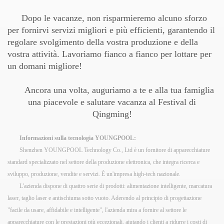
Dopo le vacanze, non risparmieremo alcuno sforzo
per fornirvi servizi migliori e più efficienti, garantendo il
regolare svolgimento della vostra produzione e della
vostra attività. Lavoriamo fianco a fianco per lottare per
un domani migliore!
Ancora una volta, auguriamo a te e alla tua famiglia
una piacevole e salutare vacanza al Festival di
Qingming!
Informazioni sulla tecnologia YOUNGPOOL:
Shenzhen YOUNGPOOL Technology Co., Ltd è un fornitore di apparecchiature
standard specializzato nel settore della produzione elettronica, che integra ricerca e
sviluppo, produzione, vendite e servizi. È un'impresa high-tech nazionale.
L'azienda dispone di quattro serie di prodotti: alimentazione intelligente, marcatura
laser, taglio laser e antischiuma sotto vuoto. Aderendo al principio di progettazione
"facile da usare, affidabile e intelligente", l'azienda mira a fornire al settore le
apparecchiature con le prestazioni più eccezionali, aiutando i clienti a ridurre i costi di