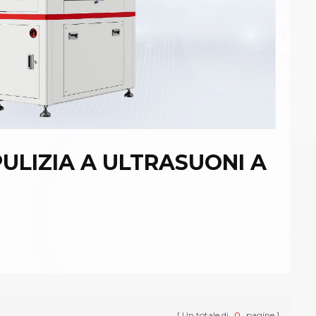
PULIZIA A ULTRASUONI A
Un totale di
0
pagine